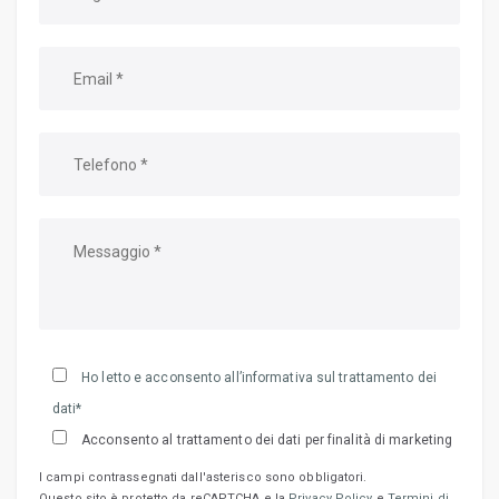
Ho letto e acconsento all’informativa sul trattamento dei
dati*
Acconsento al trattamento dei dati per finalità di marketing
I campi contrassegnati dall'asterisco sono obbligatori.
Questo sito è protetto da reCAPTCHA e la
Privacy Policy
e
Termini di